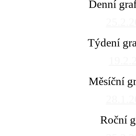
Denní gra
25.2.
Týdení gra
19.2.
Měsíční gr
28.1.
Roční g