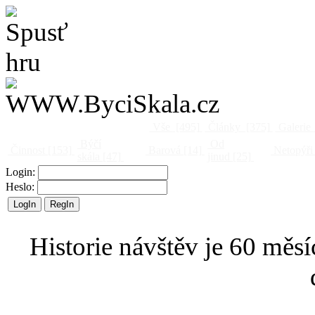
Vše
[495]
Články
[375]
Galerie
Býčí
Od
Činnost
[153]
Barová
[14]
Netopýři
skála
[47]
jinud
[25]
Login:
Heslo:
Historie návštěv je 60 měsí