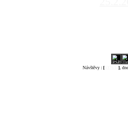
25.2.
Návštěvy :
[
537634
]
, dn