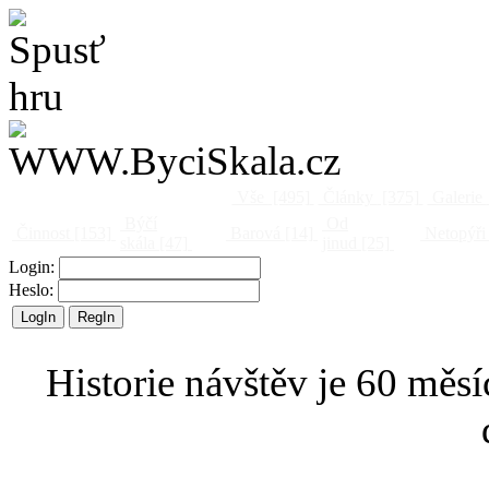
Vše
[495]
Články
[375]
Galerie
Býčí
Od
Činnost
[153]
Barová
[14]
Netopýři
skála
[47]
jinud
[25]
Login:
Heslo:
Historie návštěv je 60 měsí