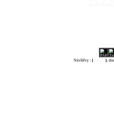
25.2.
Návštěvy :
[
538053
]
, dn