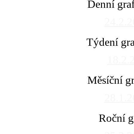
Denní gra
24.2.
Týdení gra
18.2.
Měsíční gr
28.1.
Roční g