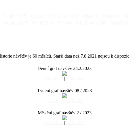
Články
[375]
Galerie
[93]
Mapy
[21]
Videa
[6]
Kontakty
Kni
]
Od jinud
[25]
Netopýři
[9]
Technika
[4]
Zprávy
[11]
Historie
[1
istorie návštěv je 60 měsíců. Starší data než 7.8.2021 nejsou k dispozic
Denní graf návštěv 24.2.2023
23.2.2023
|
25.2.2023
Týdení graf návštěv 08 / 2023
17.2.2023
|
3.3.2023
Měsíční graf návštěv 2 / 2023
27.1.2023
|
24.3.2023