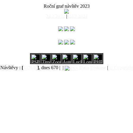
Roční graf návštěv 2023
24.2.2022
|
24.2.2024
Návštěvy :
[
537640
]
, dnes 670 |
|
Data
Diskuse
|
© Copyright