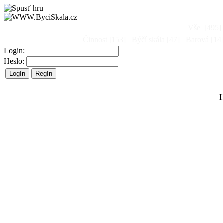
Vše
[495]
Činnost
[153]
Býčí skála
[47]
Barová
[14
Login:
Heslo:
H