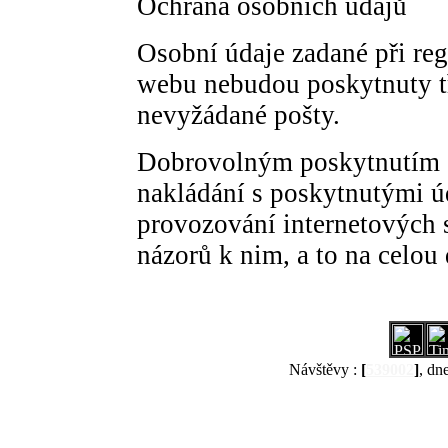
Ochrana osobních údajů
Osobní údaje zadané při regi
webu nebudou poskytnuty tře
nevyžádané pošty.
Dobrovolným poskytnutím os
nakládání s poskytnutými ú
provozování internetových s
názorů k nim, a to na celou
Návštěvy :
[
539002
]
, dn