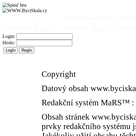
Vše
[495]
Články
[375]
Galerie
Býčí
Od
Činnost
[153]
Barová
[14]
Netopýři
skála
[47]
jinud
[25]
Login:
Heslo:
Copyright
Datový obsah www.byciskal
Redakční systém MaRS™ : 
Obsah stránek www.byciskal
prvky redakčního systému 
Jakékoliv užití obsahu těcht