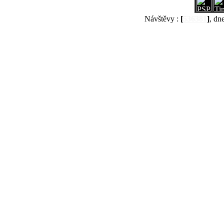
Návštěvy :
[
536381
]
, dn