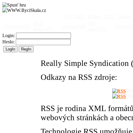
Vše
[495]
Články
[375]
Galerie
Býčí
Od
Činnost
[153]
Barová
[14]
Netopýři
skála
[47]
jinud
[25]
Login:
Heslo:
Really Simple Syndication 
Odkazy na RSS zdroje:
Da
Dis
RSS je rodina XML formátů 
webových stránkách a obecn
Technologie RSS umožňuje u