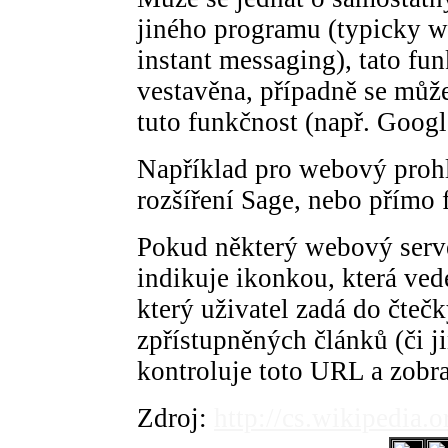
jiného programu (typicky w
instant messaging), tato f
vestavěna, případně se může
tuto funkčnost (např. Googl
Například pro webový prohl
rozšíření Sage, nebo přímo 
Pokud některý webový serve
indikuje ikonkou, která ve
který uživatel zadá do čteč
zpřístupněných článků (či j
kontroluje toto URL a zobr
Zdroj:
http://cs.wikipedia.