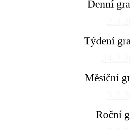
Denní gra
2.3.
Týdení gra
24.2.
Měsíční gr
3.2.
Roční g