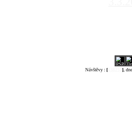
3.3.
Návštěvy :
[
538257
]
, dn