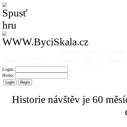
Vše
[495]
Články
[375]
Galerie
Býčí
Od
Činnost
[153]
Barová
[14]
Netopýři
skála
[47]
jinud
[25]
Login:
Heslo:
Historie návštěv je 60 měsí