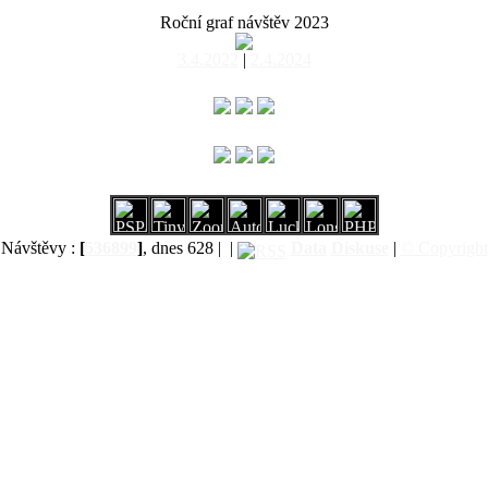
Roční graf návštěv 2023
3.4.2022
|
2.4.2024
Návštěvy :
[
536899
]
, dnes 628 |
|
Data
Diskuse
|
© Copyright