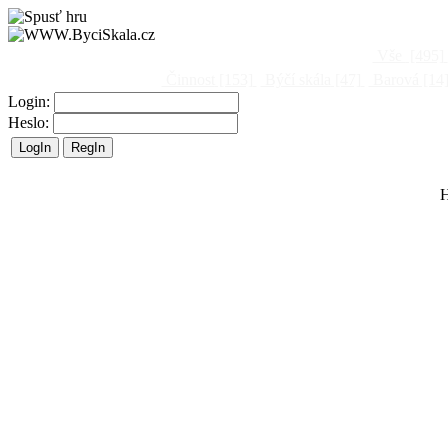
Vše
[495]
Činnost
[153]
Býčí skála
[47]
Barová
[14
Login:
Heslo:
H