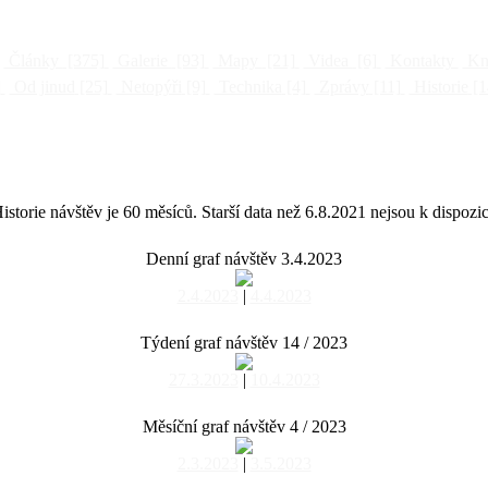
Články
[375]
Galerie
[93]
Mapy
[21]
Videa
[6]
Kontakty
Kni
]
Od jinud
[25]
Netopýři
[9]
Technika
[4]
Zprávy
[11]
Historie
[1
istorie návštěv je 60 měsíců. Starší data než 6.8.2021 nejsou k dispozic
Denní graf návštěv 3.4.2023
2.4.2023
|
4.4.2023
Týdení graf návštěv 14 / 2023
27.3.2023
|
10.4.2023
Měsíční graf návštěv 4 / 2023
2.3.2023
|
3.5.2023