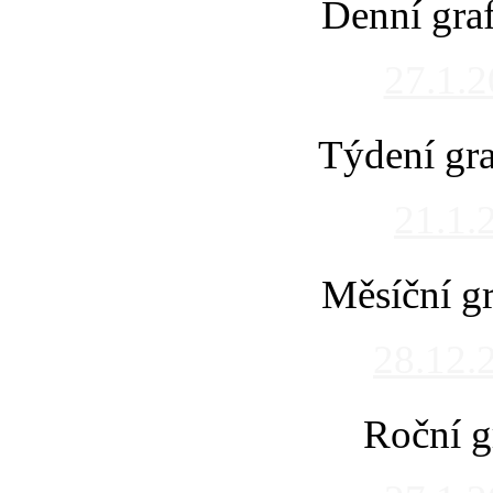
Denní gra
27.1.
Týdení gra
21.1.
Měsíční gr
28.12.
Roční g