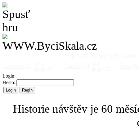
Vše
[495]
Články
[375]
Galerie
Býčí
Od
Činnost
[153]
Barová
[14]
Netopýři
skála
[47]
jinud
[25]
Login:
Heslo:
Historie návštěv je 60 měsí