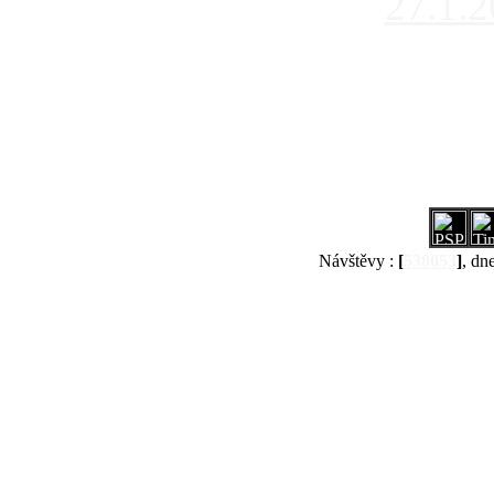
27.1.
Návštěvy :
[
538053
]
, dn