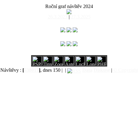
Roční graf návštěv 2024
26.3.2023
|
27.3.2025
Návštěvy :
[
538017
]
, dnes 150 |
|
Data
Diskuse
|
© Copyright