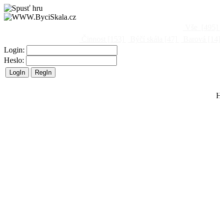
Vše
[495]
Činnost
[153]
Býčí skála
[47]
Barová
[14
Login:
Heslo:
H