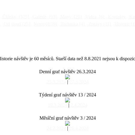
Články
[375]
Galerie
[93]
Mapy
[21]
Videa
[6]
Kontakty
Kni
]
Od jinud
[25]
Netopýři
[9]
Technika
[4]
Zprávy
[11]
Historie
[1
istorie návštěv je 60 měsíců. Starší data než 8.8.2021 nejsou k dispozic
Denní graf návštěv 26.3.2024
25.3.2024
|
27.3.2024
Týdení graf návštěv 13 / 2024
19.3.2024
|
2.4.2024
Měsíční graf návštěv 3 / 2024
24.2.2024
|
26.4.2024