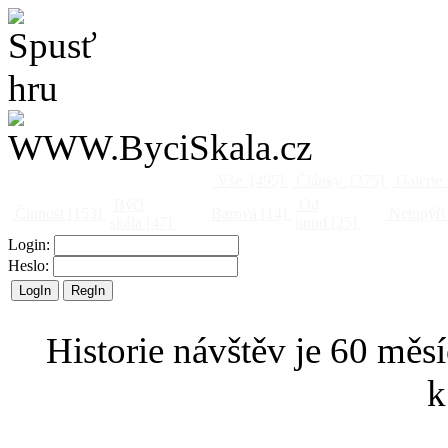
Vše
[495]
Články
[375]
Galerie
Býčí
Od
Činnost
[153]
Barová
[14]
Netopýři
skála
[47]
jinud
[25]
Login:
Heslo:
Historie návštěv je 60 měsí
k