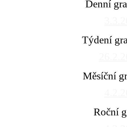
Denní gra
3.3.
Týdení gra
26.2.
Měsíční gr
4.2.
Roční g