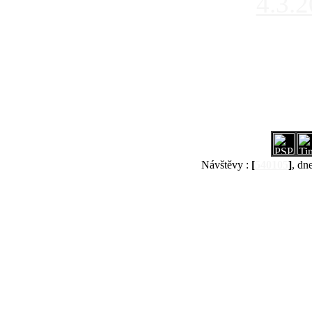
4.3.
Návštěvy :
[
540105
]
, dn