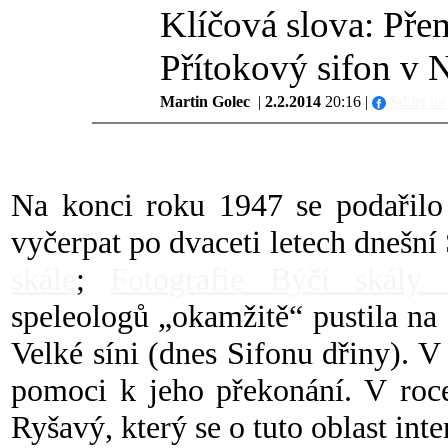
Klíčová slova: Pře
Přítokový sifon v 
Martin Golec
|
2.2.2014
20:16 |
Sdílet n
Na konci roku 1947 se podařil
vyčerpat po dvaceti letech dnešní
skále
;
Fotografie Býčí skály
speleologů „okamžitě“ pustila n
Velké síni (dnes Sifonu dřiny). 
pomoci k jeho překonání. V roc
Ryšavý, který se o tuto oblast in