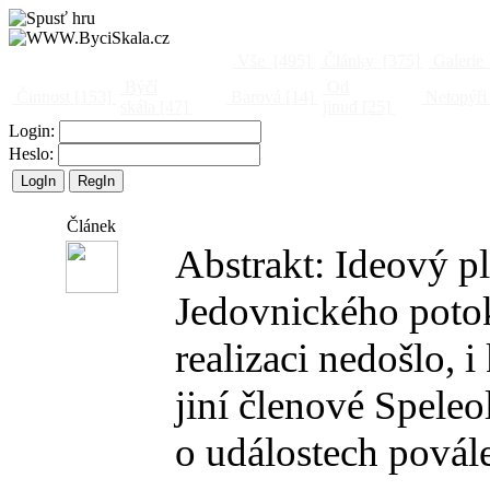
Vše
[495]
Články
[375]
Galerie
Býčí
Od
Činnost
[153]
Barová
[14]
Netopýři
skála
[47]
jinud
[25]
Login:
Heslo:
Článek
Abstrakt: Ideový p
Jedovnického poto
realizaci nedošlo, 
jiní členové Spele
o událostech povále