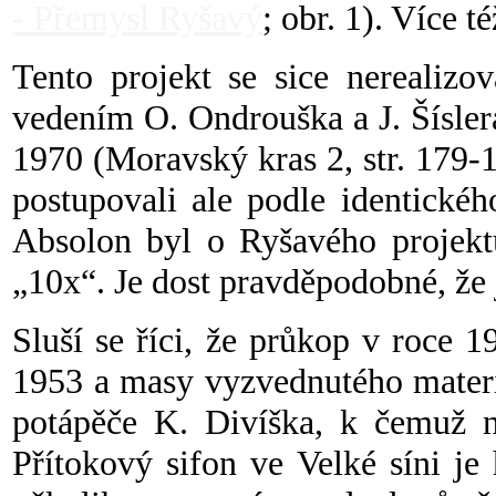
- Přemysl Ryšavý
; obr. 1). Více t
Tento projekt se sice nerealiz
vedením O. Ondrouška a J. Šísler
1970 (Moravský kras 2, str. 179-1
postupovali ale podle identické
Absolon byl o Ryšavého projek
„10x“. Je dost pravděpodobné, že 
Sluší se říci, že průkop v roce 
1953 a masy vyzvednutého materiá
potápěče K. Divíška, k čemuž n
Přítokový sifon ve Velké síni je