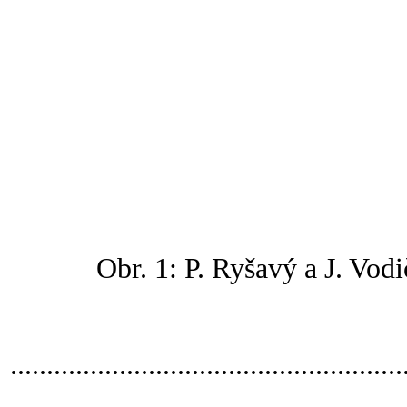
Obr. 1: P. Ryšavý a J. Vod
......................................................