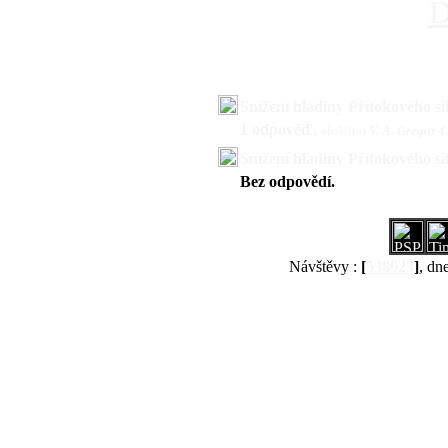
D
Snížení hladiny Přítokového s
1 odpověď
,
vložil(a)
V. A. Gregor-
Snížení hladiny Přítokového 
Bez odpovědí.
Návštěvy :
[
538623
]
, dn