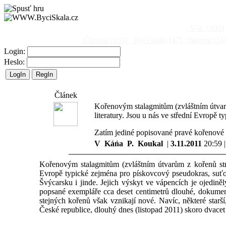
Vše
[495]
Činnost
[153]
Býčí skála
[47]
Barová
[14
Login:
Heslo:
Článek
Kořenovým stalagmitům (zvláštním útvar
literatury. Jsou u nás ve střední Evropě
Zatím jediné popisované pravé kořenové s
V Káńa P. Koukal
|
3.11.2011
20:59 
Kořenovým stalagmitům (zvláštním útvarům z kořenů stro
Evropě typické zejména pro pískovcový pseudokras, suť
Švýcarsku i jinde. Jejich výskyt ve vápencích je ojedině
popsané exempláře cca deset centimetrů dlouhé, dokument
stejných kořenů však vznikají nové. Navíc, některé starš
České republice, dlouhý dnes (listopad 2011) skoro dvacet