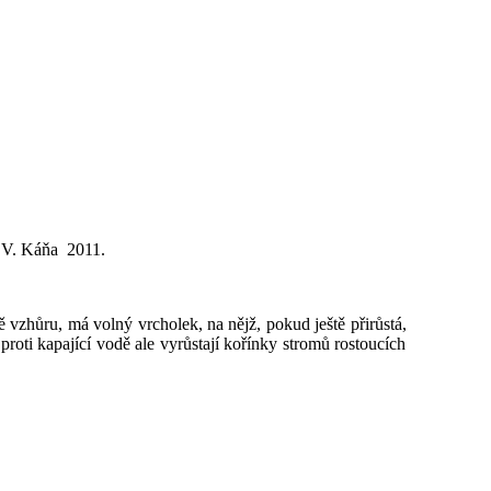
o V. Káňa 2011.
ě vzhůru, má volný vrcholek, na nějž, pokud ještě přirůstá,
roti kapající vodě ale vyrůstají kořínky stromů rostoucích