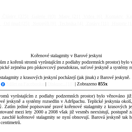
Články
[375]
Galerie
[93]
Mapy
[21]
Videa
[6]
Kontakty
Kni
]
Od jinud
[25]
Netopýři
[9]
Technika
[4]
Zprávy
[11]
Historie
[1
Kořenové stalagmity v Barové jeskyni
ům z kořenů stromů vyrůstajícím z podlahy podzemních prostor) bylo 
 typické zejména pro pískovcový pseudokras, suťové jeskyně a systémy 
talagmity z krasových jeskyní pocházejí (jak jinak) z Barové jeskyně.
|
Sdílet na Facebooku
|
Diskuse...[18]
| Zobrazeno
855x
mů vyrůstajícím z podlahy podzemních prostor) bylo věnováno již m
ové jeskyně a systémy rozsedlin v Adršpachu. Teplické jeskynia oko
lý. Zatím jediné popisované pravé kořenové stalagmity z krasových jes
ované mezi lety 2000 a 2008 však již vesměs neexistují, postupně za
í, zaschlé kořenové stalagmity se nyní obnovují. Barová jeskyně tak h
 centimetrů.