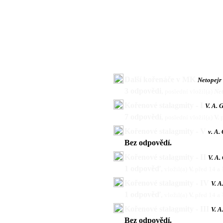
Další kořenáče v MK
Netopejr
3 odpovědi
,
poslední vložil(a)
Net
Kořenové stalagmity - I
V. A. 
7 odpovědí
,
poslední vložil(a)
V.
Kořenové stalagmity - V
v. A.
Bez odpovědí.
Kořenové stalagmity - II
V. A.
1 odpověď
,
vložil(a)
V.
před 14 a
Kořenové stalagmity - IV
V. A
1 odpověď
,
vložil(a)
V.
před 14 a
Kořenové stalagmity - III
V. A
Bez odpovědí.