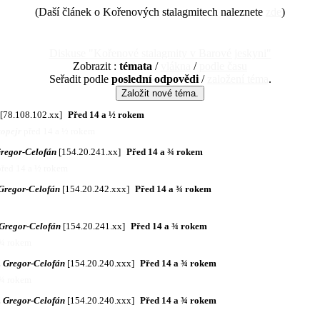
(Daší článek o Kořenových stalagmitech naleznete
zde
)
Diskuse "Kořenové stalagmity v Barové jeskyni"
Zobrazit :
témata
/
vlákna
/
podle času
Seřadit podle
poslední odpovědi
/
založení téma
.
[78.108.102.xx]
Před 14 a ½ rokem
opejr
před 14 a ½ rokem
Gregor-Celofán
[154.20.241.xx]
Před 14 a ¾ rokem
před 14 a ½ rokem
 Gregor-Celofán
[154.20.242.xxx]
Před 14 a ¾ rokem
 Gregor-Celofán
[154.20.241.xx]
Před 14 a ¾ rokem
 ¾ rokem
. Gregor-Celofán
[154.20.240.xxx]
Před 14 a ¾ rokem
 ¾ rokem
. Gregor-Celofán
[154.20.240.xxx]
Před 14 a ¾ rokem