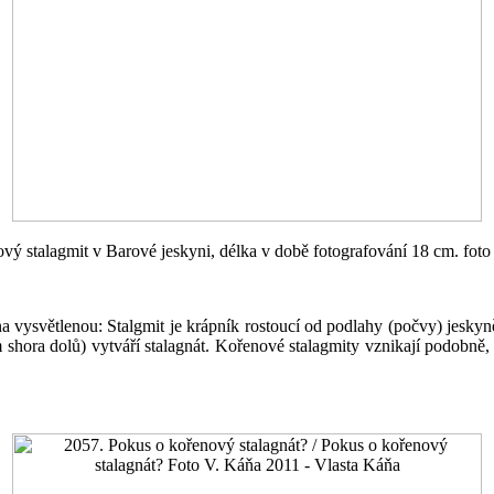
ový stalagmit v Barové jeskyni, délka v době fotografování 18 cm. fot
h na vysvětlenou: Stalgmit je krápník rostoucí od podlahy (počvy) jeskyn
 shora dolů) vytváří stalagnát. Kořenové stalagmity vznikají podobně, p