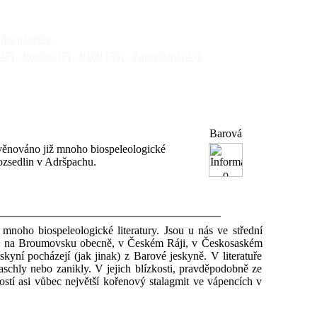
ha návštěv
47]
Pověsti
[7]
P100
[35]
Zamyšlení
[43]
Barová
věnováno již mnoho biospeleologické
rozsedlin v Adršpachu.
noho biospeleologické literatury. Jsou u nás ve střední
lí, na Broumovsku obecně, v Českém Ráji, v Českosaském
kyní pocházejí (jak jinak) z Barové jeskyně. V literatuře
schly nebo zanikly. V jejich blízkosti, pravděpodobně ze
ostí asi vůbec největší kořenový stalagmit ve vápencích v