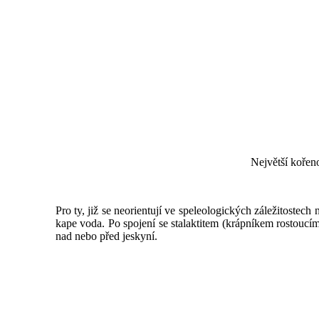
Největší kořen
Pro ty, již se neorientují ve speleologických záležitostec
kape voda. Po spojení se stalaktitem (krápníkem rostoucím
nad nebo před jeskyní.