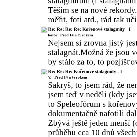
stalagmitům (i stalagnátů
Těším se na nové rekordy
měřit, foti atd., rád tak uč
Re: Re: Re: Re: Kořenové stalagmity - I
kolbi
Před 14 a ½ rokem
Nejsem si zrovna jistý jes
stalagnát.Možná že jsou v
by stálo za to, to pozjišťo
Re: Re: Re: Kořenové stalagmity - I
V.
Před 14 a ½ rokem
Sakryš, to jsem rád, že n
jsem teď v neděli (kdy js
to Speleofórum s kořenov
dokumentačně nafotili dal
Zbývá ještě jeden menší (
průběhu cca 10 dnů všech