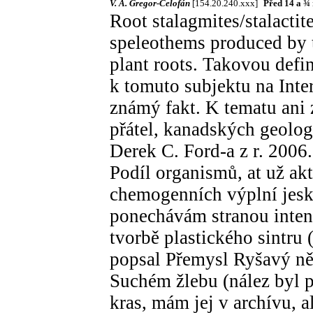
V. A. Gregor-Celofán
[154.20.240.xxx]
Před 14 a ¾
Root stalagmites/stalactite
speleothems produced by t
plant roots. Takovou defin
k tomuto subjektu na Inte
známý fakt. K tematu ani 
přátel, kanadských geolo
Derek C. Ford-a z r. 2006.
Podíl organismů, at už akt
chemogenních výplní jesk
ponechávám stranou inten
tvorbě plastického sintru
popsal Přemysl Ryšavý něk
Suchém žlebu (nález byl 
kras, mám jej v archívu, a