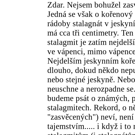
Zdar. Nejsem bohužel zas
Jedná se však o kořenový
rádoby stalagnát v jeskyn
má cca tři centimetry. Ten
stalagmit je zatím nejdel
ve vápenci, mimo vápence
Nejdelším jeskynním koř
dlouho, dokud někdo nepub
nebo stejné jeskyně. Ne
neuschne a nerozpadne se
budeme psát o známých, 
stalagmitech. Rekord, o 
"zasvěcených") neví, nen
tajemstvím..... i když i t