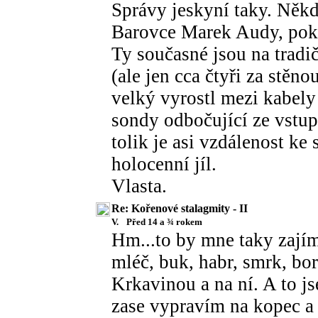
Správy jeskyní taky. Někdy
Barovce Marek Audy, pok
Ty současné jsou na tradi
(ale jen cca čtyři za stěn
velký vyrostl mezi kabely
sondy odbočující ze vstup
tolik je asi vzdálenost ke 
holocenní jíl.
Vlasta.
Re: Kořenové stalagmity - II
V.
Před 14 a ¾ rokem
Hm...to by mne taky zajím
mléč, buk, habr, smrk, bo
Krkavinou a na ní. A to js
zase vypravím na kopec a 