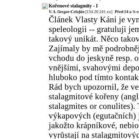
Kořenové stalagmity - I
V. A. Gregor-Celofán
[154.20.241.xx]
Před 14 a ¾ 
Článek Vlasty Káni je vy
speleologii -- gratuluji je
takový unikát. Něco tako
Zajímaly by mě podrobnějš
vchodu do jeskyně resp. o
vnějšími, svahovými depo
hluboko pod tímto kontak
Rád bych upozornil, že ve 
stalagmitové kořeny (angl.
stalagmites or conulites).
výkapových (egutačních) j
jakožto krápníkové, nebi
vyrůstají na stalagmitov