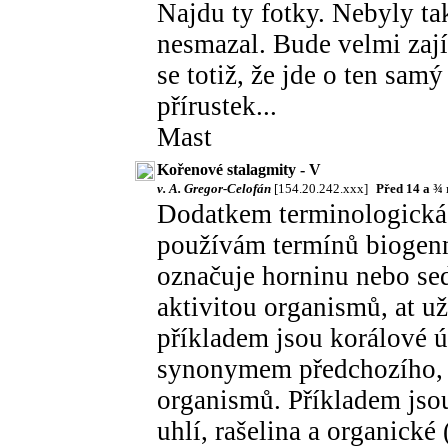
Najdu ty fotky. Nebyly ta
nesmazal. Bude velmi za
se totiž, že jde o ten sam
přírustek...
Mast
Kořenové stalagmity - V
v. A. Gregor-Celofán
[154.20.242.xxx]
Před 14 a ¾
Dodatkem terminologická
používám termínů biogenn
označuje horninu nebo se
aktivitou organismů, at u
příkladem jsou korálové ú
synonymem předchozího, a
organismů. Příkladem jsou
uhlí, rašelina a organické