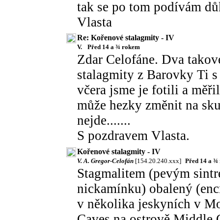
tak se po tom podívám dů
Vlasta
Re: Kořenové stalagmity - IV
V.
Před 14 a ¾ rokem
Zdar Celofáne. Dva takové
stalagmity z Barovky Ti 
včera jsme je fotili a měř
může hezky změnit na skut
nejde.......
S pozdravem Vlasta.
Kořenové stalagmity - IV
V. A. Gregor-Celofán
[154.20.240.xxx]
Před 14 a ¾
Stagmalitem (pevým sintre
nickamínku) obalený (encr
v několika jeskyních v Mo
Caves na ostrově Middle C