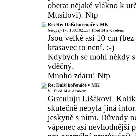
oberat nějaké vlákno k ur
Musilovi). Ntp
Re: Re: Další kořenáče v MK
Netopejr
[78.108.102.xx]
Před 14 a ½ rokem
Jsou velké asi 10 cm (bez
krasavec to není. :-)
Kdybych se mohl někdy s 
vděčný.
Mnoho zdaru! Ntp
Re: Další kořenáče v MK
V.
Před 14 a ½ rokem
Gratuluju Lišákovi. Kolik
skutečně nebyla jiná info
jeskyně s nimi. Důvody ne
vápenec asi nevhodnější p