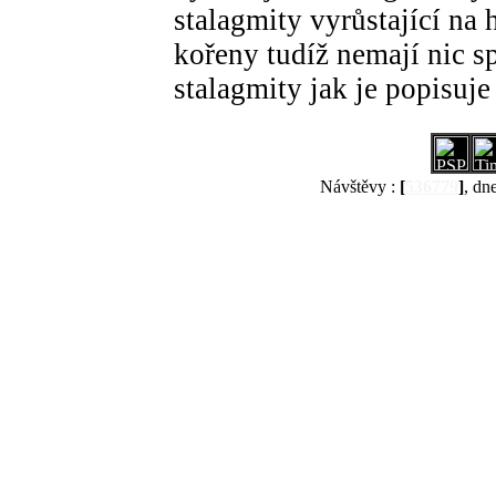
stalagmity vyrůstající na
kořeny tudíž nemají nic 
stalagmity jak je popisuj
Návštěvy :
[
536779
]
, dn