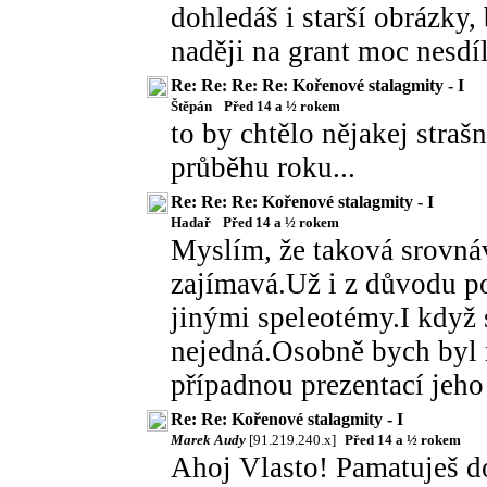
dohledáš i starší obrázky,
naději na grant moc nesdílí
Re: Re: Re: Re: Kořenové stalagmity - I
Štěpán
Před 14 a ½ rokem
to by chtělo nějakej strašn
průběhu roku...
Re: Re: Re: Kořenové stalagmity - I
Hadař
Před 14 a ½ rokem
Myslím, že taková srovnáv
zajímavá.Už i z důvodu po
jinými speleotémy.I když 
nejedná.Osobně bych byl r
případnou prezentací jeho
Re: Re: Kořenové stalagmity - I
Marek Audy
[91.219.240.x]
Před 14 a ½ rokem
Ahoj Vlasto! Pamatuješ dob