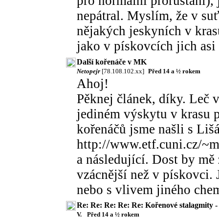
pro normální prorůstání), 
nepátral. Myslím, že v suť
nějakých jeskyních v krasu
jako v pískovcích jich asi
Další kořenáče v MK
Netopejr
[78.108.102.xx]
Před 14 a ½ rokem
Ahoj!
Pěknej článek, díky. Leč 
jediném výskytu v krasu pr
kořenáčů jsme našli s Liš
http://www.etf.cuni.cz/~
a následující. Dost by mě 
vzácnější než v pískovci. 
nebo s vlivem jiného chem
Re: Re: Re: Re: Re: Kořenové stalagmity -
V.
Před 14 a ½ rokem