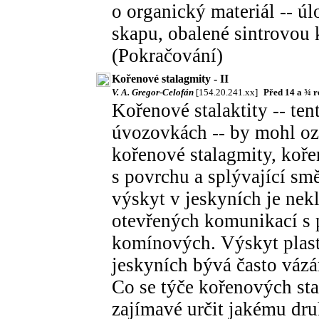
o organický materiál -- ú
skapu, obalené sintrovou 
(Pokračování)
Kořenové stalagmity - II
V. A. Gregor-Celofán
[154.20.241.xx]
Před 14 a ¾ 
Kořenové stalaktity -- ten
úvozovkách -- by mohl oz
kořenové stalagmity, kořen
s povrchu a splývající sm
výskyt v jeskyních je ne
otevřených komunikací s
komínových. Výskyt plasti
jeskyních bývá často vázán
Co se týče kořenových sta
zajímavé určit jakému dru