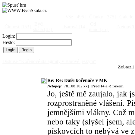
Vše
[495]
Články
[375]
Galerie
Býčí
Od
Činnost
[153]
Barová
[14]
Netopýři
skála
[47]
jinud
[25]
Login:
Heslo:
Diskuse "Kořenové stalagmity v Barové jeskyni"
Zobrazit
Re: Re: Další kořenáče v MK
Netopejr
[78.108.102.xx]
Před 14 a ½ rokem
Jo, ještě mě zaujalo, jak 
rozprostraněné vlášení. P
jemnějšími vlákny. Což m
nebo taky (slyšel jsem, a
pískovcích to nebývá ve zc