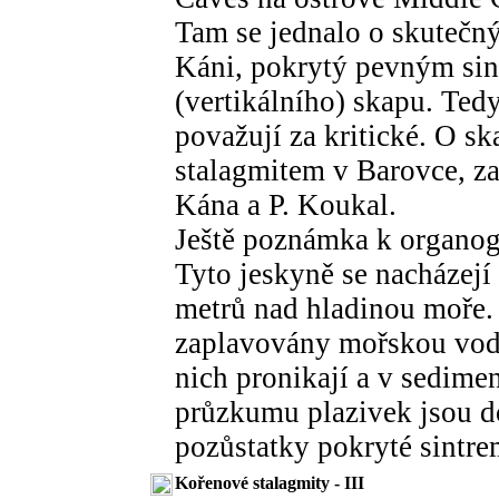
Tam se jednalo o skutečný
Káni, pokrytý pevným sin
(vertikálního) skapu. Te
považují za kritické. O 
stalagmitem v Barovce, za
Kána a P. Koukal.
Ještě poznámka k organog
Tyto jeskyně se nacházejí
metrů nad hladinou moře. P
zaplavovány mořskou vodo
nich pronikají a v sedimen
průzkumu plazivek jsou do
pozůstatky pokryté sintr
Kořenové stalagmity - III