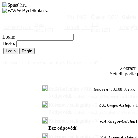
Vše
[495]
Články
[375]
Galerie
Býčí
Od
Činnost
[153]
Barová
[14]
Netopýři
skála
[47]
jinud
[25]
Login:
Heslo:
Diskuse "Kořenové stalagmity v Barové jeskyni"
Zobrazit
Seřadit podle
Další kořenáče v MK
Netopejr
[78.108.102.xx]
3 odpovědi
,
poslední vložil(a)
Netopejr
před 14 a 
Kořenové stalagmity - I
V. A. Gregor-Celofán
[
7 odpovědí
,
poslední vložil(a)
V.
před 14 a ½ roke
Kořenové stalagmity - V
v. A. Gregor-Celofán
[
Bez odpovědí.
Kořenové stalagmity - II
V. A. Gregor-Celofán