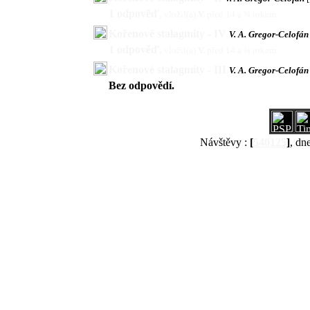
1 odpověď
,
vložil(a)
V.
před 14 a ¾ rokem
Kořenové stalagmity - IV
V. A. Gregor-Celofá
1 odpověď
,
vložil(a)
V.
před 14 a ¾ rokem
Kořenové stalagmity - III
V. A. Gregor-Celofá
Bez odpovědí.
Návštěvy :
[
540125
]
, dn