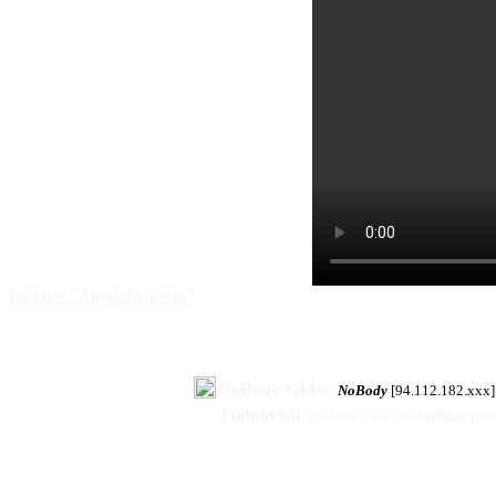
Diskuse "Augiášův Dóm"
NoBody řekl/a:
NoBody
[94.112.182.xxx]
2 odpovědi
,
poslední vložil(a)
NoBody
pře