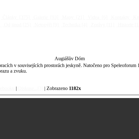
Články
[375]
Galerie
[93]
Mapy
[21]
Videa
[6]
Kontakty
Kni
]
Od jinud
[25]
Netopýři
[9]
Technika
[4]
Zprávy
[11]
Historie
[1
Augiášův Dóm
ích v souvisejících prostorách jeskyně. Natočeno pro Speleoforum 1
razu a zvuku.
cebooku
|
Diskuse...[3]
| Zobrazeno
1182x