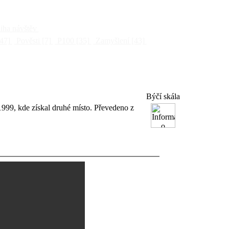
ha návštěv
47]
Pověsti
[7]
P100
[35]
Zamyšlení
[43]
Býčí skála
999, kde získal druhé místo. Převedeno z