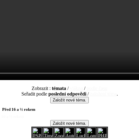
Zobrazit :
témata
/
vlákna
/
podle času
Seřadit podle
poslední odpovědi
/
založení téma
.
Před 16 a ½ rokem
d 16 a ½ rokem