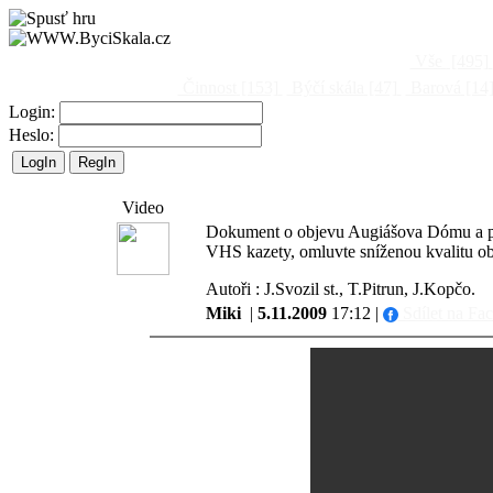
Vše
[495]
Činnost
[153]
Býčí skála
[47]
Barová
[14
Login:
Heslo:
Video
Dokument o objevu Augiášova Dómu a prac
VHS kazety, omluvte sníženou kvalitu ob
Autoři : J.Svozil st., T.Pitrun, J.Kopčo.
Miki
|
5.11.2009
17:12 |
Sdílet na Fa