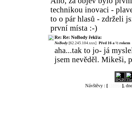
Ano, za objev bylo první
technikou inovaci - plav
to o pár hlasů - zdrželi j
první místa :-)
Re: Re: NoBody řekl/a:
NoBody
[62.245.104.xxx]
Před 16 a ½ rokem
aha...tak to jo- já mysle
jsem nevěděl. Mikeši, 
Návštěvy :
[
538064
]
, dn