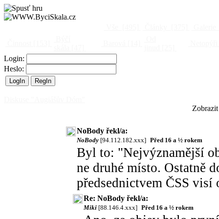
Vše
[495]
Články
[375]
Galerie
Býčí
Od
Činnost
[153]
Barová
[14]
Netopýři
skála
[47]
jinud
[25]
Login:
Heslo:
Diskuse "Augiášův Dóm"
Zobrazit
NoBody řekl/a:
NoBody
[94.112.182.xxx]
Před 16 a ½ rokem
Byl to: "Nejvýznamější ob
ne druhé místo. Ostatně d
předsednictvem ČSS visí 
Re: NoBody řekl/a:
Miki
[88.146.4.xxx]
Před 16 a ½ rokem