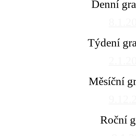
Denní gra
8.1.2
Týdení gra
2.1.2
Měsíční gr
9.12.
Roční g