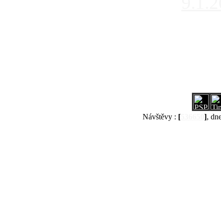
9.1.
Návštěvy :
[
536650
]
, dn