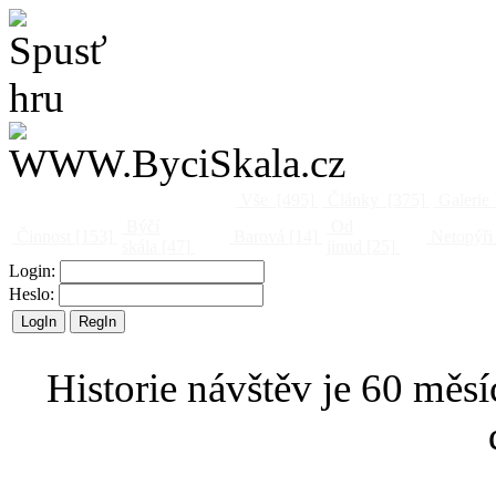
Vše
[495]
Články
[375]
Galerie
Býčí
Od
Činnost
[153]
Barová
[14]
Netopýři
skála
[47]
jinud
[25]
Login:
Heslo:
Historie návštěv je 60 měsí