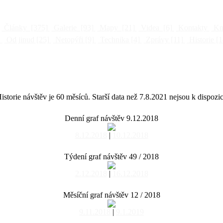
Články
[375]
Galerie
[93]
Mapy
[21]
Videa
[6]
Kontakty
Kni
]
Od jinud
[25]
Netopýři
[9]
Technika
[4]
Zprávy
[11]
Historie
[1
istorie návštěv je 60 měsíců. Starší data než 7.8.2021 nejsou k dispozic
Denní graf návštěv 9.12.2018
8.12.2018
|
10.12.2018
Týdení graf návštěv 49 / 2018
2.12.2018
|
16.12.2018
Měsíční graf návštěv 12 / 2018
9.11.2018
|
9.1.2019