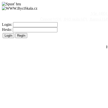
Vše
[495]
Činnost
[153]
Býčí skála
[47]
Barová
[14
Login:
Heslo:
H