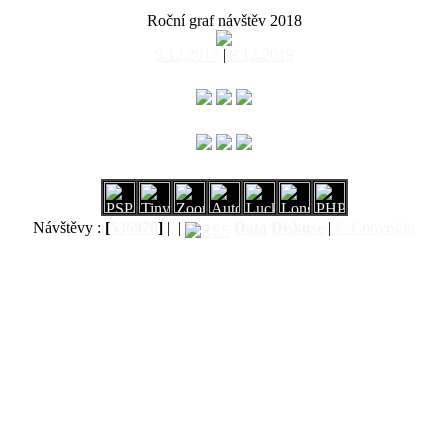
Roční graf návštěv 2018
9.12.2017
|
9.12.2019
Návštěvy :
[
536970
]
|
|
Data
Diskuse
|
© Copyright