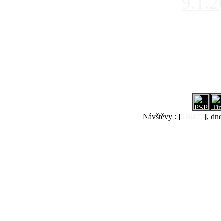
9.1.
Návštěvy :
[
536877
]
, dn