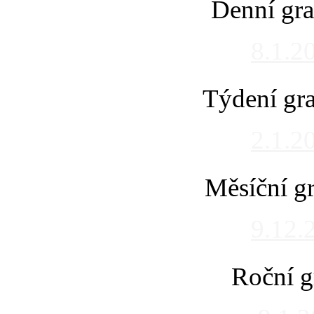
Denní gra
8.1.2
Týdení gra
2.1.2
Měsíční gr
9.12.
Roční g