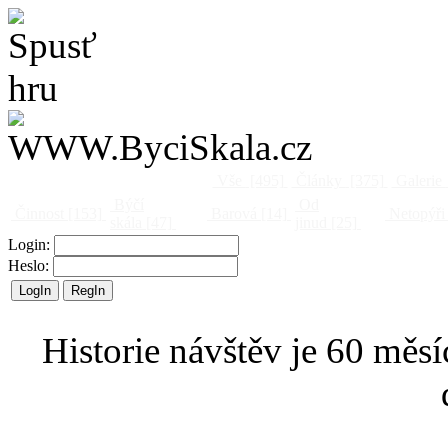
Vše
[495]
Články
[375]
Galerie
Býčí
Od
Činnost
[153]
Barová
[14]
Netopýři
skála
[47]
jinud
[25]
Login:
Heslo:
Historie návštěv je 60 měsí