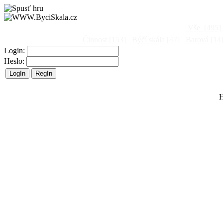
Vše
[495]
Činnost
[153]
Býčí skála
[47]
Barová
[14
Login:
Heslo:
H