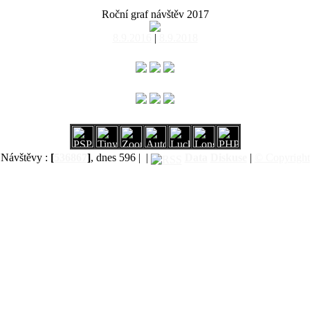
Roční graf návštěv 2017
8.9.2016
|
8.9.2018
Návštěvy :
[
536867
]
, dnes 596 |
|
Data
Diskuse
|
© Copyright