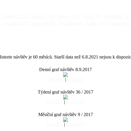
Články
[375]
Galerie
[93]
Mapy
[21]
Videa
[6]
Kontakty
Kni
]
Od jinud
[25]
Netopýři
[9]
Technika
[4]
Zprávy
[11]
Historie
[1
istorie návštěv je 60 měsíců. Starší data než 6.8.2021 nejsou k dispozic
Denní graf návštěv 8.9.2017
7.9.2017
|
9.9.2017
Týdení graf návštěv 36 / 2017
1.9.2017
|
15.9.2017
Měsíční graf návštěv 9 / 2017
8.8.2017
|
8.10.2017