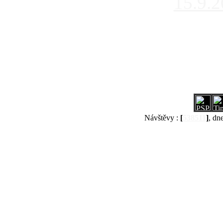
15.9.
Návštěvy :
[
538511
]
, dn