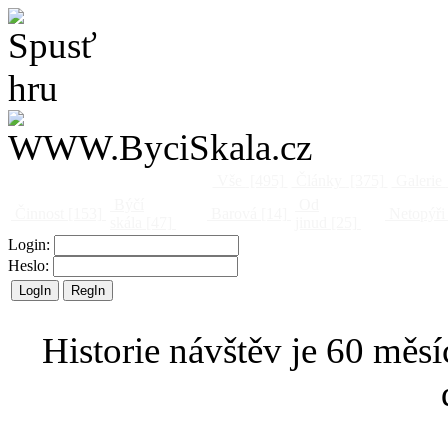
Vše
[495]
Články
[375]
Galerie
Býčí
Od
Činnost
[153]
Barová
[14]
Netopýři
skála
[47]
jinud
[25]
Login:
Heslo:
Historie návštěv je 60 měsí