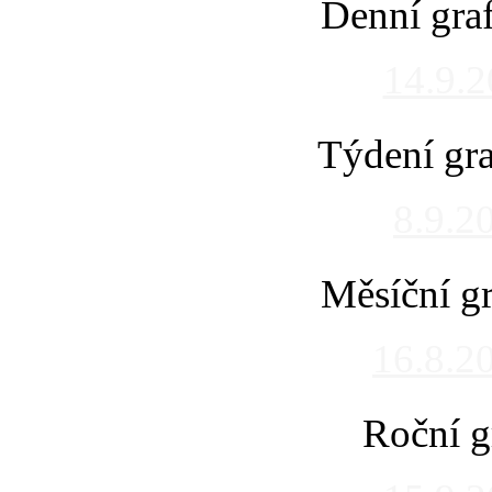
Denní gra
14.9.
Týdení gra
8.9.2
Měsíční gr
16.8.2
Roční g