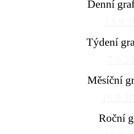
Denní gra
13.9.
Týdení gra
7.9.2
Měsíční gr
15.8.2
Roční g