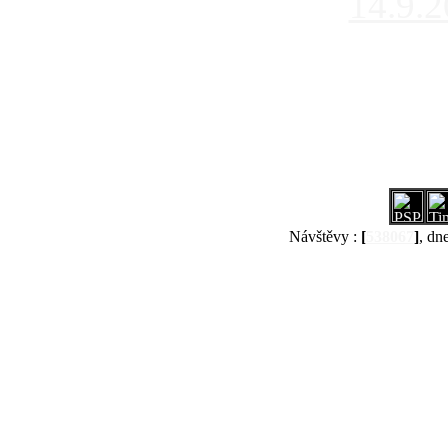
14.9.
Návštěvy :
[
538067
]
, dn