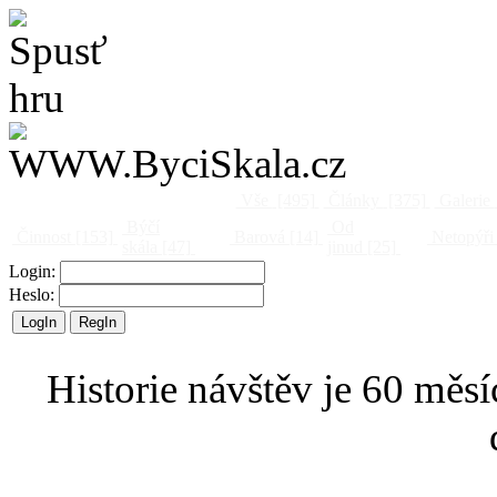
Vše
[495]
Články
[375]
Galerie
Býčí
Od
Činnost
[153]
Barová
[14]
Netopýři
skála
[47]
jinud
[25]
Login:
Heslo:
Historie návštěv je 60 měsí