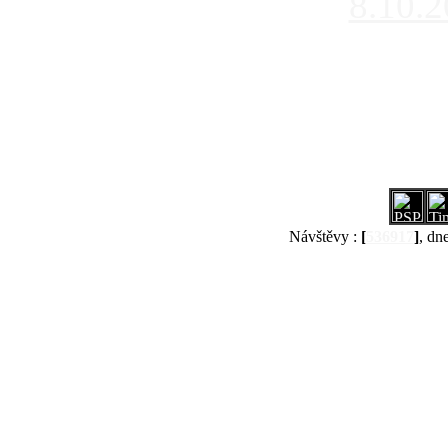
8.10.
Návštěvy :
[
536917
]
, dn