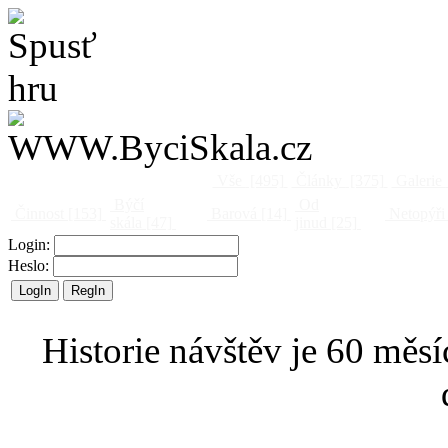
Vše
[495]
Články
[375]
Galerie
Býčí
Od
Činnost
[153]
Barová
[14]
Netopýři
skála
[47]
jinud
[25]
Login:
Heslo:
Historie návštěv je 60 měsí