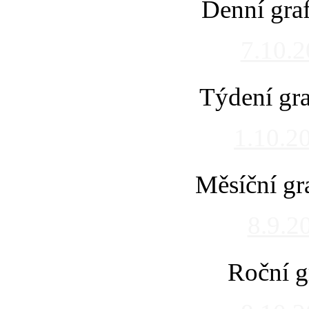
Denní gra
7.10.
Týdení gra
1.10.2
Měsíční gr
8.9.2
Roční g