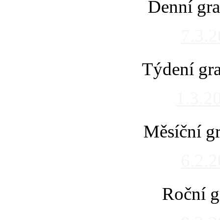
Denní gra
7.3.
Týdení gra
1.3.2
Měsíční gr
6.2.
Roční g