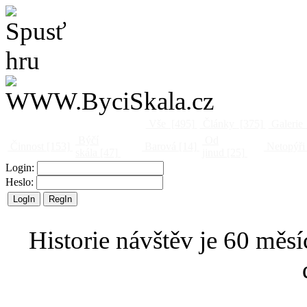
Vše
[495]
Články
[375]
Galerie
Býčí
Od
Činnost
[153]
Barová
[14]
Netopýři
skála
[47]
jinud
[25]
Login:
Heslo:
Historie návštěv je 60 měsí