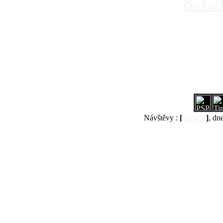
8.3.
Návštěvy :
[
537457
]
, dn