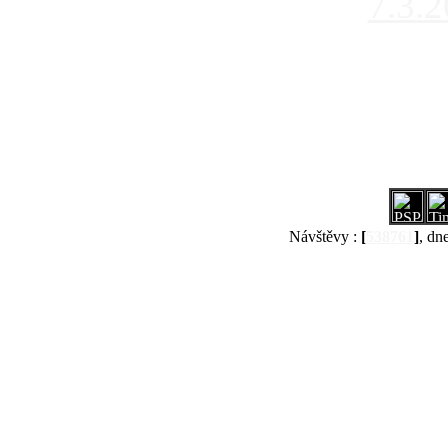
7.3.
Návštěvy :
[
538761
]
, dn