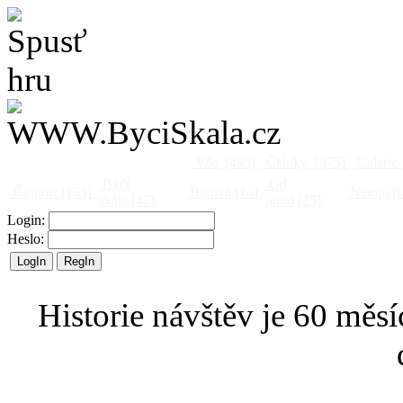
Vše
[495]
Články
[375]
Galerie
Býčí
Od
Činnost
[153]
Barová
[14]
Netopýři
skála
[47]
jinud
[25]
Login:
Heslo:
Historie návštěv je 60 měsí