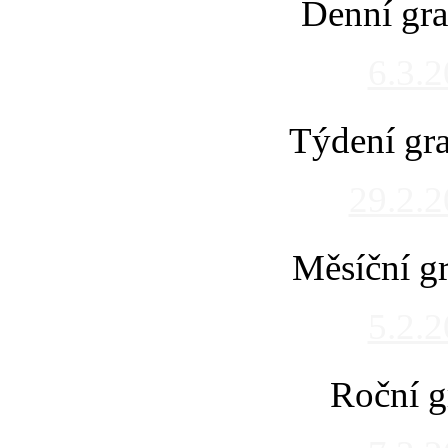
Denní gra
6.3.
Týdení gra
29.2.
Měsíční gr
5.2.
Roční g