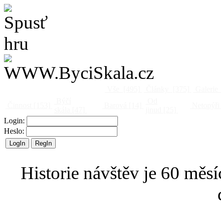
Vše
[495]
Články
[375]
Galerie
Býčí
Od
Činnost
[153]
Barová
[14]
Netopýři
skála
[47]
jinud
[25]
Login:
Heslo:
Historie návštěv je 60 měsí