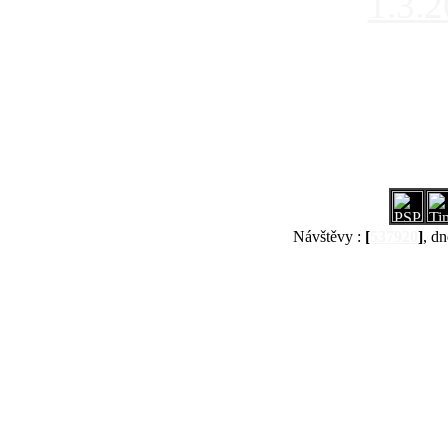
1.3.
Návštěvy :
[
537920
]
, dn