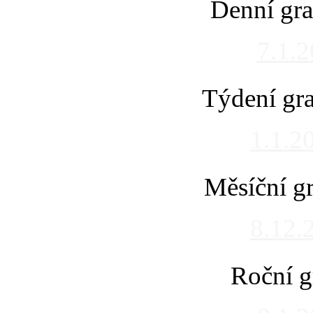
Denní gra
7.1.
Týdení gra
1.1.2
Měsíční gr
8.12.
Roční g