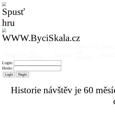
Vše
[495]
Články
[375]
Galerie
Býčí
Od
Činnost
[153]
Barová
[14]
Netopýři
skála
[47]
jinud
[25]
Login:
Heslo:
Historie návštěv je 60 měsí