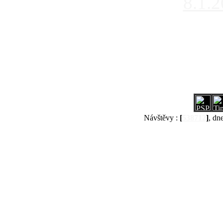
8.1.
Návštěvy :
[
538712
]
, dn