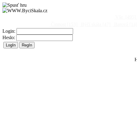
Vše
[495]
Činnost
[153]
Býčí skála
[47]
Barová
[14
Login:
Heslo:
H