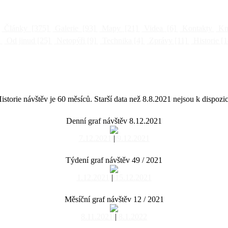
Články
[375]
Galerie
[93]
Mapy
[21]
Videa
[6]
Kontakty
Kni
]
Od jinud
[25]
Netopýři
[9]
Technika
[4]
Zprávy
[11]
Historie
[1
istorie návštěv je 60 měsíců. Starší data než 8.8.2021 nejsou k dispozic
Denní graf návštěv 8.12.2021
7.12.2021
|
9.12.2021
Týdení graf návštěv 49 / 2021
1.12.2021
|
15.12.2021
Měsíční graf návštěv 12 / 2021
8.11.2021
|
8.1.2022