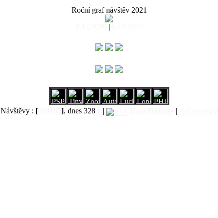
Roční graf návštěv 2021
8.12.2020
|
8.12.2022
Návštěvy :
[
538195
]
, dnes 328 |
|
Data
Diskuse
|
© Copyright