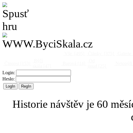
Vše
[495]
Články
[375]
Galerie
Býčí
Od
Činnost
[153]
Barová
[14]
Netopýři
skála
[47]
jinud
[25]
Login:
Heslo:
Historie návštěv je 60 měsí