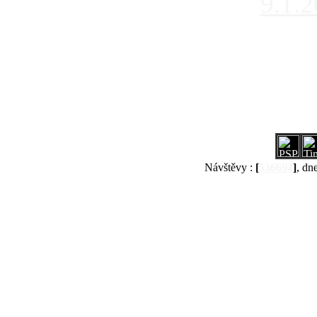
9.1.
Návštěvy :
[
536694
]
, dn