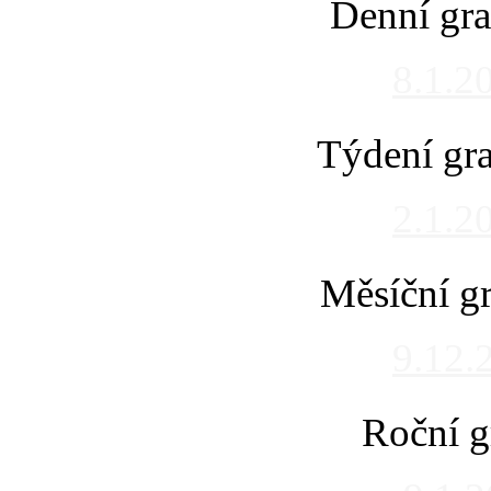
Denní gra
8.1.2
Týdení gra
2.1.2
Měsíční gr
9.12.
Roční g