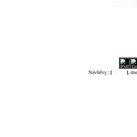
5.9.
Návštěvy :
[
537731
]
, dn