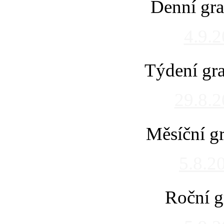
Denní gra
4.9.
Týdení gra
29.8.
Měsíční gr
5.8.2
Roční g