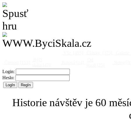
Vše
[495]
Články
[375]
Galerie
Býčí
Od
Činnost
[153]
Barová
[14]
Netopýři
skála
[47]
jinud
[25]
Login:
Heslo:
Historie návštěv je 60 měsí