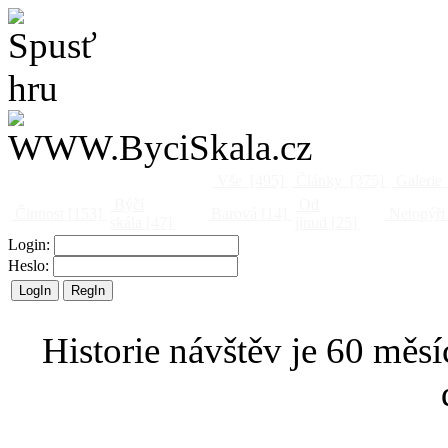
Vše
[495]
Články
[375]
Galerie
Býčí
Od
Činnost
[153]
Barová
[14]
Netopýři
skála
[47]
jinud
[25]
Login:
Heslo:
Historie návštěv je 60 měsí