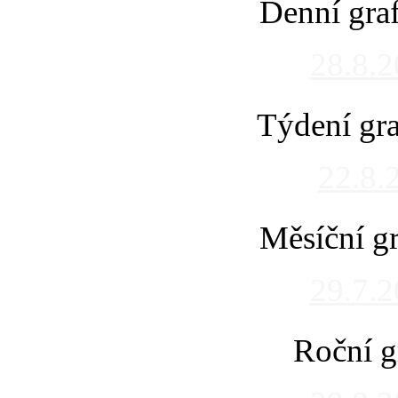
Denní gra
28.8.
Týdení gra
22.8.
Měsíční gr
29.7.
Roční g