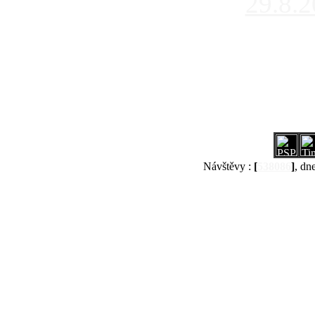
29.8.
Návštěvy :
[
538086
]
, dn