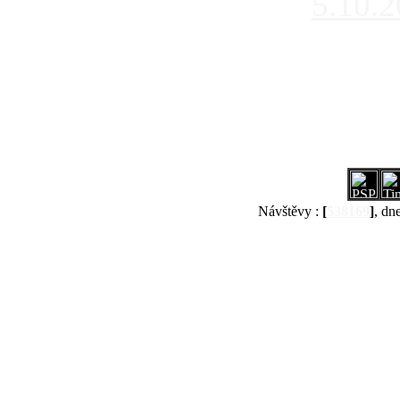
5.10.
Návštěvy :
[
538169
]
, dn