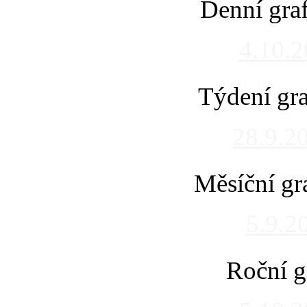
Denní gra
4.10.
Týdení gra
28.9.2
Měsíční gr
5.9.2
Roční g