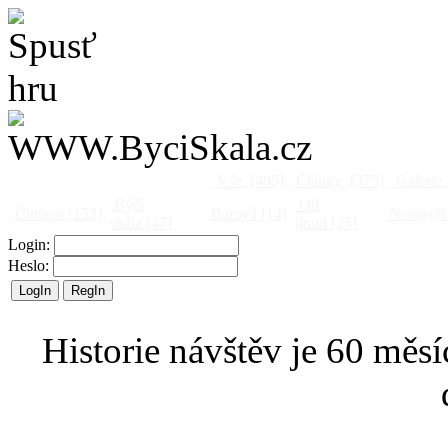
Vše
[495]
Články
[375]
Galerie
Býčí
Od
Činnost
[153]
Barová
[14]
Netopýři
skála
[47]
jinud
[25]
Login:
Heslo:
Historie návštěv je 60 měsí