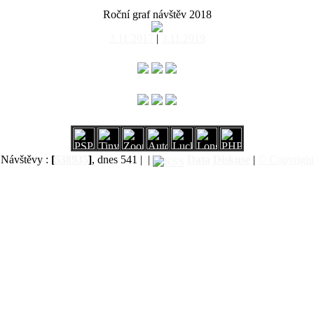
Roční graf návštěv 2018
3.11.2017
|
3.11.2019
Návštěvy :
[
538935
]
, dnes 541 |
|
Data
Diskuse
|
© Copyright