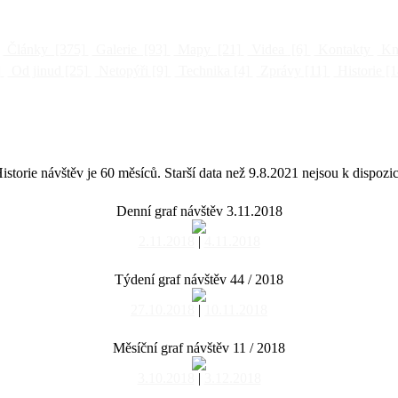
Články
[375]
Galerie
[93]
Mapy
[21]
Videa
[6]
Kontakty
Kni
]
Od jinud
[25]
Netopýři
[9]
Technika
[4]
Zprávy
[11]
Historie
[1
istorie návštěv je 60 měsíců. Starší data než 9.8.2021 nejsou k dispozic
Denní graf návštěv 3.11.2018
2.11.2018
|
4.11.2018
Týdení graf návštěv 44 / 2018
27.10.2018
|
10.11.2018
Měsíční graf návštěv 11 / 2018
3.10.2018
|
3.12.2018