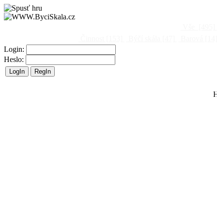
Vše
[495]
Činnost
[153]
Býčí skála
[47]
Barová
[14
Login:
Heslo:
H