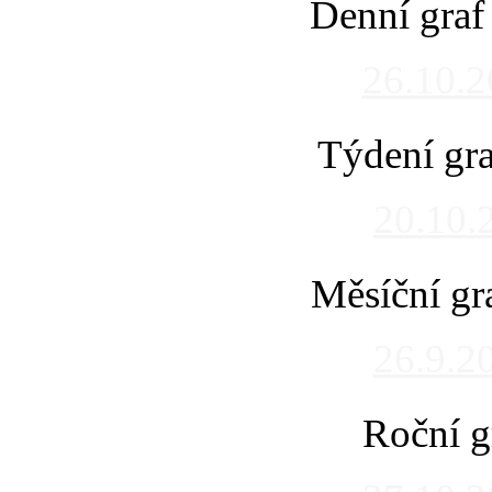
Denní graf
26.10.
Týdení gra
20.10.
Měsíční gr
26.9.2
Roční g