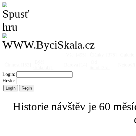
Vše
[495]
Články
[375]
Galerie
Býčí
Od
Činnost
[153]
Barová
[14]
Netopýři
skála
[47]
jinud
[25]
Login:
Heslo:
Historie návštěv je 60 měsí