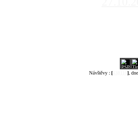
27.10.
Návštěvy :
[
538110
]
, dn