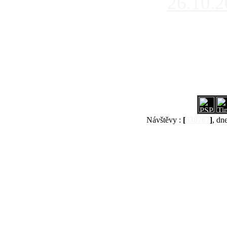
26.10.
Návštěvy :
[
538767
]
, dn