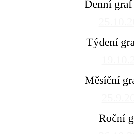
Denní graf
25.10.
Týdení gra
19.10.
Měsíční gr
25.9.2
Roční g