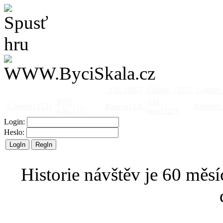
Vše
[495]
Články
[375]
Galerie
Býčí
Od
Činnost
[153]
Barová
[14]
Netopýři
skála
[47]
jinud
[25]
Login:
Heslo:
Historie návštěv je 60 měsí