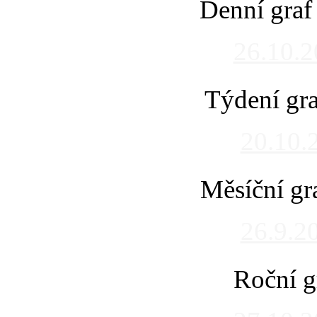
Denní graf
26.10.
Týdení gra
20.10.
Měsíční gr
26.9.2
Roční g