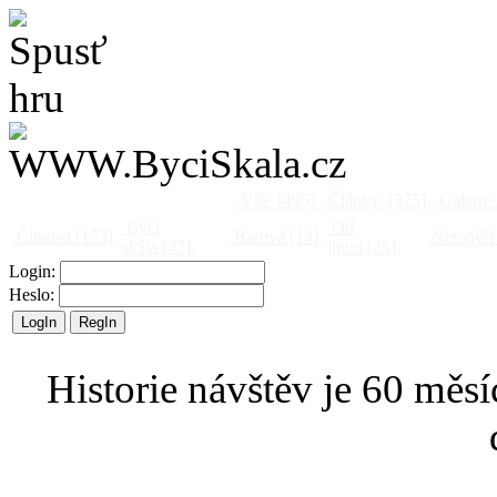
Vše
[495]
Články
[375]
Galerie
Býčí
Od
Činnost
[153]
Barová
[14]
Netopýři
skála
[47]
jinud
[25]
Login:
Heslo:
Historie návštěv je 60 měsí