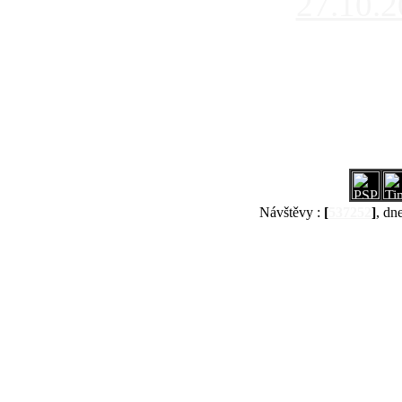
27.10.
Návštěvy :
[
537252
]
, dn