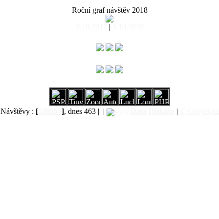
Roční graf návštěv 2018
3.10.2017
|
3.10.2019
Návštěvy :
[
538857
]
, dnes 463 |
|
Data
Diskuse
|
© Copyright