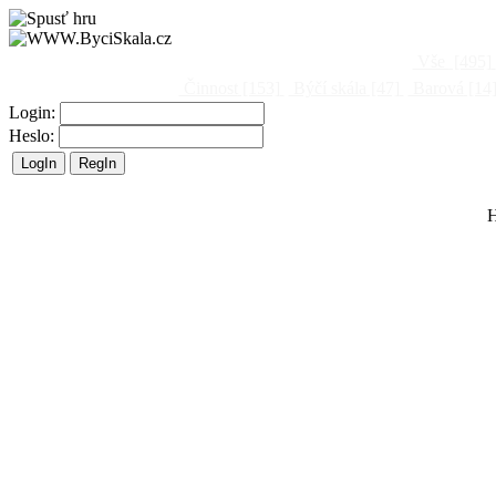
Vše
[495]
Činnost
[153]
Býčí skála
[47]
Barová
[14
Login:
Heslo:
H