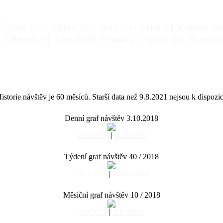
Články
[375]
Galerie
[93]
Mapy
[21]
Videa
[6]
Kontakty
Kni
]
Od jinud
[25]
Netopýři
[9]
Technika
[4]
Zprávy
[11]
Historie
[1
istorie návštěv je 60 měsíců. Starší data než 9.8.2021 nejsou k dispozic
Denní graf návštěv 3.10.2018
2.10.2018
|
4.10.2018
Týdení graf návštěv 40 / 2018
26.9.2018
|
10.10.2018
Měsíční graf návštěv 10 / 2018
3.9.2018
|
2.11.2018