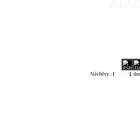
3.10.
Návštěvy :
[
539021
]
, dn