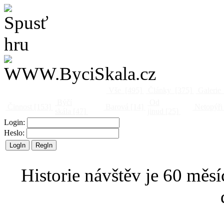
Vše
[495]
Články
[375]
Galerie
Býčí
Od
Činnost
[153]
Barová
[14]
Netopýři
skála
[47]
jinud
[25]
Login:
Heslo:
Historie návštěv je 60 měsí