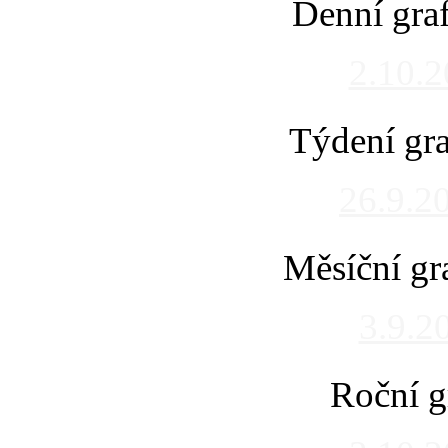
Denní gra
2.10.
Týdení gra
26.9.2
Měsíční gr
3.9.2
Roční g