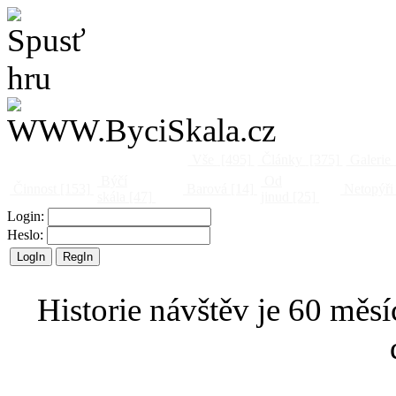
Vše
[495]
Články
[375]
Galerie
Býčí
Od
Činnost
[153]
Barová
[14]
Netopýři
skála
[47]
jinud
[25]
Login:
Heslo:
Historie návštěv je 60 měsí