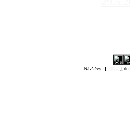
29.5.
Návštěvy :
[
538141
]
, dn