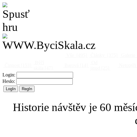
Vše
[495]
Články
[375]
Galerie
Býčí
Od
Činnost
[153]
Barová
[14]
Netopýři
skála
[47]
jinud
[25]
Login:
Heslo:
Historie návštěv je 60 měsí