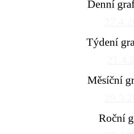
Denní gra
27.4.
Týdení gra
21.4.
Měsíční gr
29.3.
Roční g