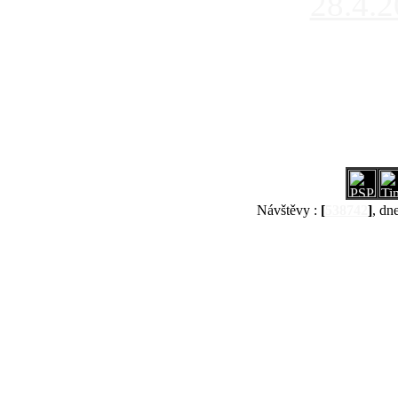
28.4.
Návštěvy :
[
538742
]
, dn