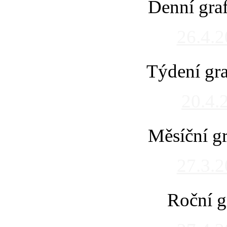
Denní gra
26.4.
Týdení gra
20.4.
Měsíční gr
27.3.
Roční g