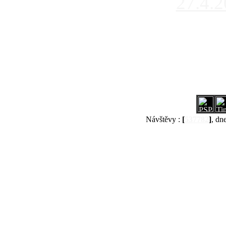
27.4.
Návštěvy :
[
537782
]
, dn