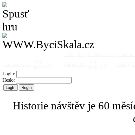
Vše
[495]
Články
[375]
Galerie
Býčí
Od
Činnost
[153]
Barová
[14]
Netopýři
skála
[47]
jinud
[25]
Login:
Heslo:
Historie návštěv je 60 měsí