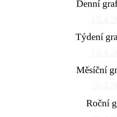
Denní gra
19.4.
Týdení gra
13.4.
Měsíční gr
20.3.
Roční g