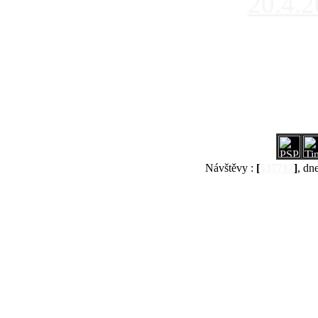
20.4.
Návštěvy :
[
537712
]
, dn