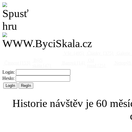
Vše
[495]
Články
[375]
Galerie
Býčí
Od
Činnost
[153]
Barová
[14]
Netopýři
skála
[47]
jinud
[25]
Login:
Heslo:
Historie návštěv je 60 měsí