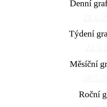
Denní gra
28.6.
Týdení gra
22.6.
Měsíční gr
30.5.
Roční g