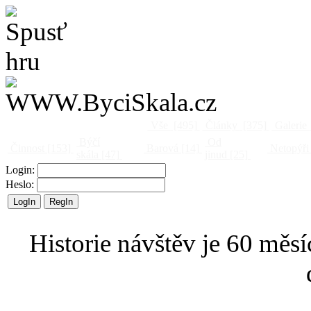
Vše
[495]
Články
[375]
Galerie
Býčí
Od
Činnost
[153]
Barová
[14]
Netopýři
skála
[47]
jinud
[25]
Login:
Heslo:
Historie návštěv je 60 měsí