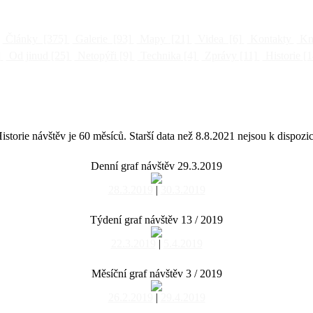
Články
[375]
Galerie
[93]
Mapy
[21]
Videa
[6]
Kontakty
Kni
]
Od jinud
[25]
Netopýři
[9]
Technika
[4]
Zprávy
[11]
Historie
[1
istorie návštěv je 60 měsíců. Starší data než 8.8.2021 nejsou k dispozic
Denní graf návštěv 29.3.2019
28.3.2019
|
30.3.2019
Týdení graf návštěv 13 / 2019
22.3.2019
|
5.4.2019
Měsíční graf návštěv 3 / 2019
26.2.2019
|
29.4.2019