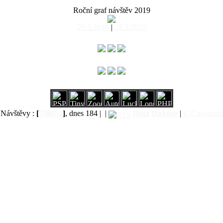
Roční graf návštěv 2019
29.3.2018
|
28.3.2020
Návštěvy :
[
538051
]
, dnes 184 |
|
Data
Diskuse
|
© Copyright