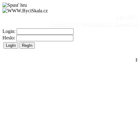
Vše
[495]
Činnost
[153]
Býčí skála
[47]
Barová
[14
Login:
Heslo:
H