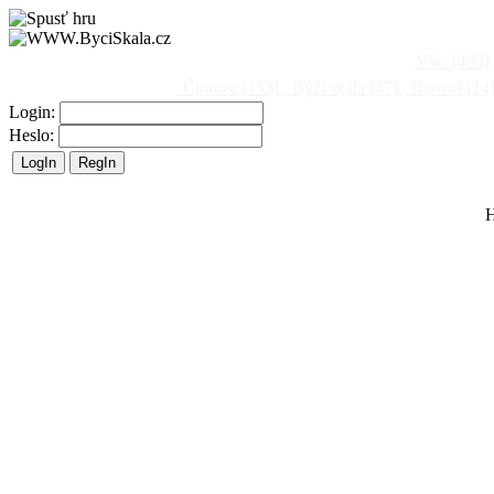
Vše
[495]
Činnost
[153]
Býčí skála
[47]
Barová
[14
Login:
Heslo:
H