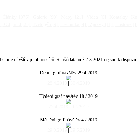
Články
[375]
Galerie
[93]
Mapy
[21]
Videa
[6]
Kontakty
Kni
]
Od jinud
[25]
Netopýři
[9]
Technika
[4]
Zprávy
[11]
Historie
[1
istorie návštěv je 60 měsíců. Starší data než 7.8.2021 nejsou k dispozic
Denní graf návštěv 29.4.2019
28.4.2019
|
30.4.2019
Týdení graf návštěv 18 / 2019
22.4.2019
|
6.5.2019
Měsíční graf návštěv 4 / 2019
29.3.2019
|
29.5.2019