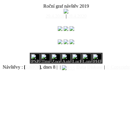
Roční graf návštěv 2019
29.4.2018
|
28.4.2020
Návštěvy :
[
536978
]
, dnes 8 |
|
Data
Diskuse
|
© Copyright