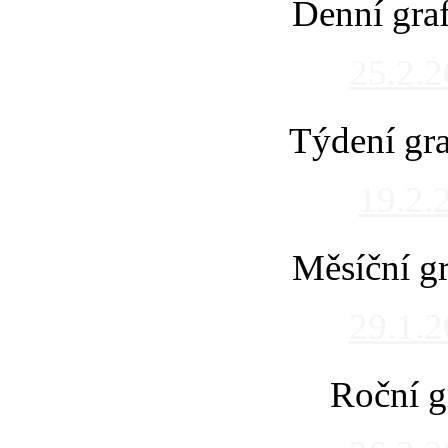
Denní gra
25.2.
Týdení gra
19.2.
Měsíční gr
29.1.
Roční g