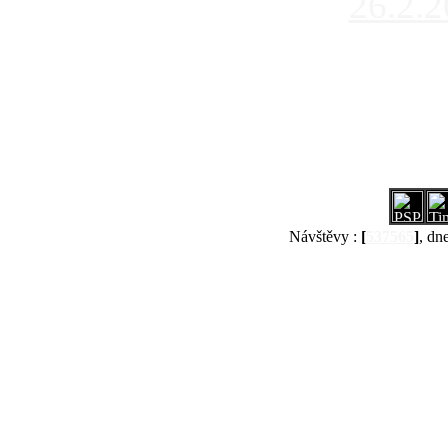
26.2.
Návštěvy :
[
537565
]
, dn