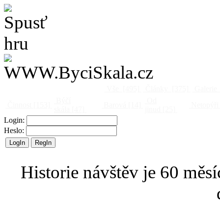
Vše
[495]
Články
[375]
Galerie
Býčí
Od
Činnost
[153]
Barová
[14]
Netopýři
skála
[47]
jinud
[25]
Login:
Heslo:
Historie návštěv je 60 měsí