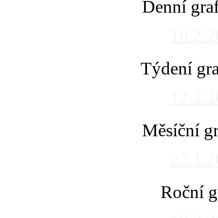
Denní gra
18.2.
Týdení gra
12.2.
Měsíční gr
22.1.
Roční g