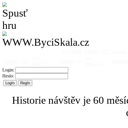
Vše
[495]
Články
[375]
Galerie
Býčí
Od
Činnost
[153]
Barová
[14]
Netopýři
skála
[47]
jinud
[25]
Login:
Heslo:
Historie návštěv je 60 měsí