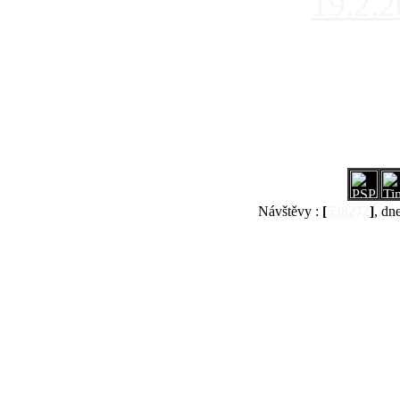
19.2.
Návštěvy :
[
538272
]
, dn