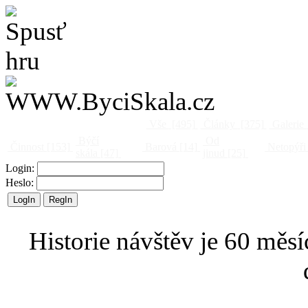
Vše
[495]
Články
[375]
Galerie
Býčí
Od
Činnost
[153]
Barová
[14]
Netopýři
skála
[47]
jinud
[25]
Login:
Heslo:
Historie návštěv je 60 měsí