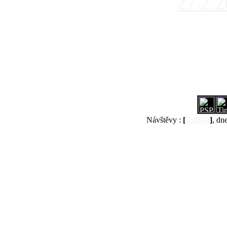
27.2.
Návštěvy :
[
538544
]
, dn