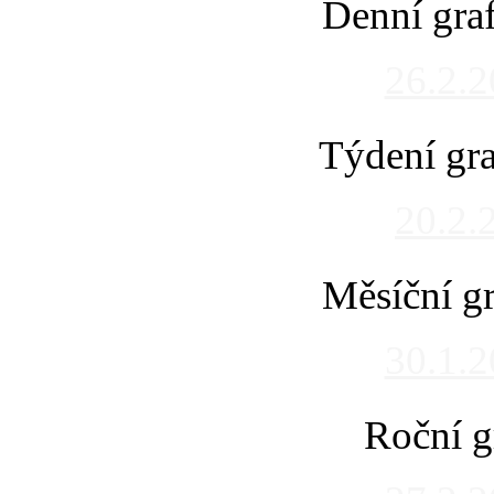
Denní gra
26.2.
Týdení gra
20.2.
Měsíční gr
30.1.
Roční g