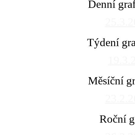
Denní gra
25.3.
Týdení gra
19.3.
Měsíční gr
23.2.
Roční g