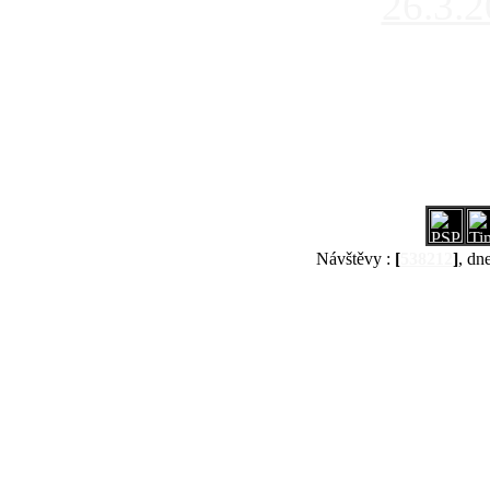
26.3.
Návštěvy :
[
538212
]
, dn