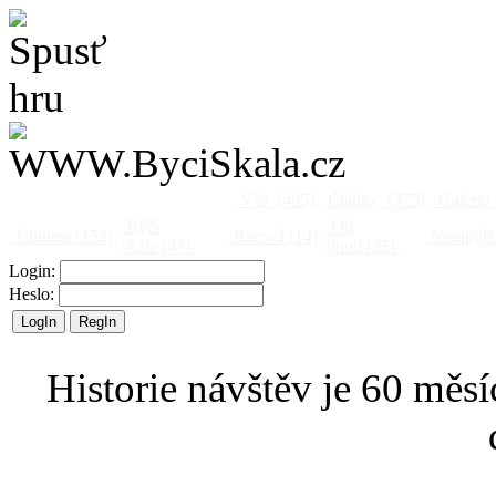
Vše
[495]
Články
[375]
Galerie
Býčí
Od
Činnost
[153]
Barová
[14]
Netopýři
skála
[47]
jinud
[25]
Login:
Heslo:
Historie návštěv je 60 měsí