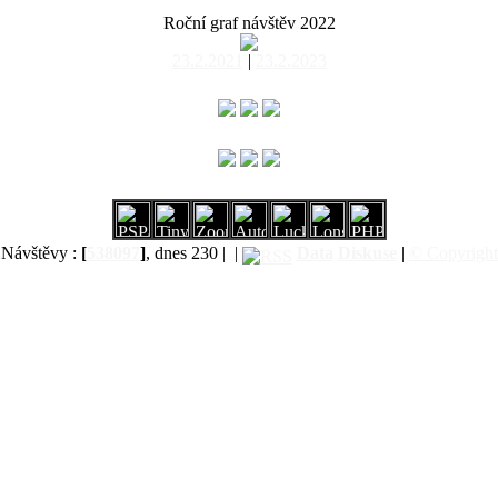
Roční graf návštěv 2022
23.2.2021
|
23.2.2023
Návštěvy :
[
538097
]
, dnes 230 |
|
Data
Diskuse
|
© Copyright