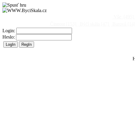
Vše
[495]
Činnost
[153]
Býčí skála
[47]
Barová
[14
Login:
Heslo:
H