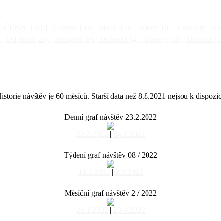
Články
[375]
Galerie
[93]
Mapy
[21]
Videa
[6]
Kontakty
Kni
]
Od jinud
[25]
Netopýři
[9]
Technika
[4]
Zprávy
[11]
Historie
[1
istorie návštěv je 60 měsíců. Starší data než 8.8.2021 nejsou k dispozic
Denní graf návštěv 23.2.2022
22.2.2022
|
24.2.2022
Týdení graf návštěv 08 / 2022
16.2.2022
|
2.3.2022
Měsíční graf návštěv 2 / 2022
26.1.2022
|
23.3.2022